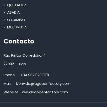
QUE FACER
ABADÍA
O CAMIÑO
MULTIMEDIA
Contacto
Rúa Pintor Corredoira, 4
27002 - Lugo
Phone:
+34 982 023 078
Mail:
benvida@lugopenfactory.com
Website:
www.lugopenfactory.com