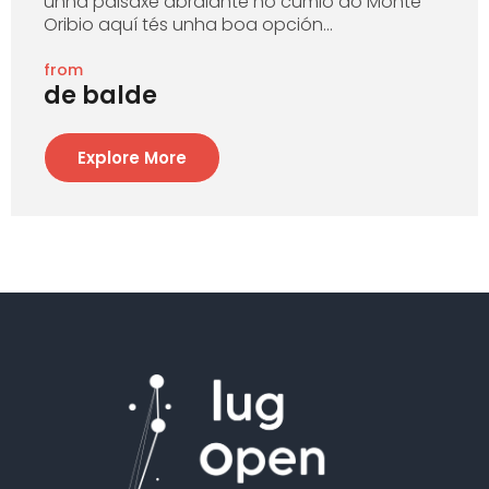
unha paisaxe abraiante no cumio do Monte
Oribio aquí tés unha boa opción...
from
de balde
Explore More