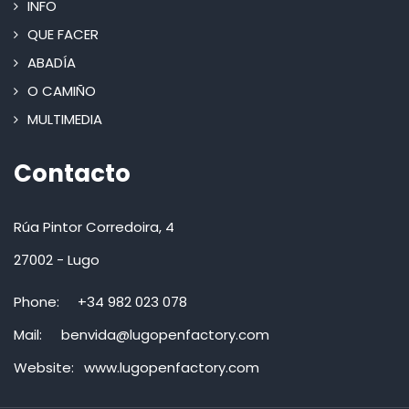
INFO
QUE FACER
ABADÍA
O CAMIÑO
MULTIMEDIA
Contacto
Rúa Pintor Corredoira, 4
27002 - Lugo
Phone:
+34 982 023 078
Mail:
benvida@lugopenfactory.com
Website:
www.lugopenfactory.com