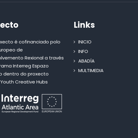
ecto
Links
oxecto é cofinanciado polo
INICIO
uropeo de
INFO
lvemento Rexional a través
ABADÍA
rama Interreg Espazo
MULTIMEDIA
co dentro do proxecto
c Youth Creative Hubs