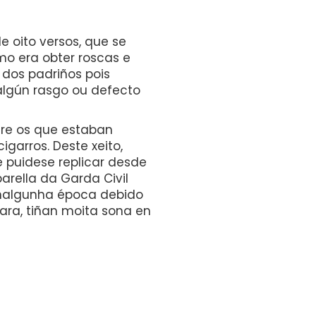
e oito versos, que se
mo era obter roscas e
o dos padriños pois
 algún rasgo ou defecto
tre os que estaban
garros. Deste xeito,
 puidese replicar desde
arella da Garda Civil
 nalgunha época debido
ara, tiñan moita sona en