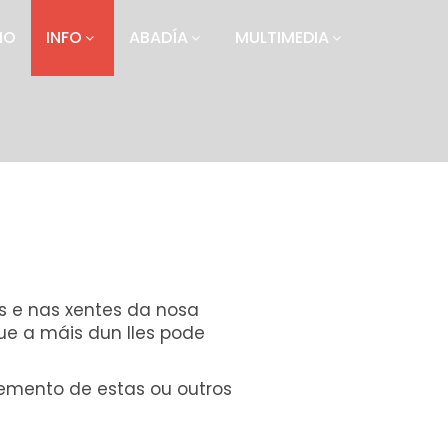
IO
INFO
ABADÍA
MULTIMEDIA
os e nas xentes da nosa
ue a máis dun lles pode
cemento de estas ou outros