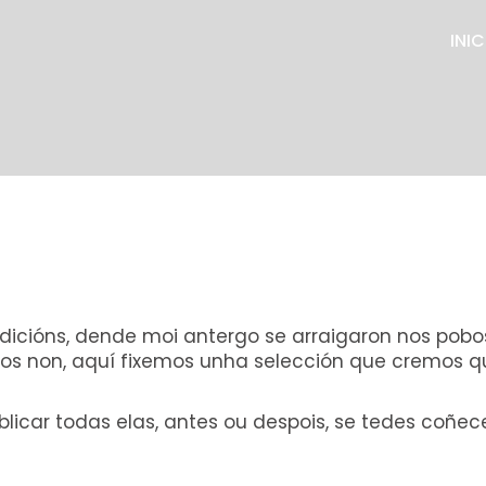
INIC
adicións, dende moi antergo se arraigaron nos pob
tros non, aquí fixemos unha selección que cremos q
icar todas elas, antes ou despois, se tedes coñe