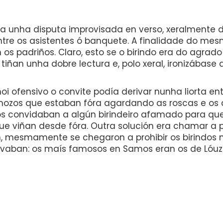
era unha disputa improvisada en verso, xeralmente d
re os asistentes ó banquete. A finalidade do mes
 os padriños. Claro, esto se o birindo era do agrad
ñan unha dobre lectura e, polo xeral, ironizábase
oi ofensivo o convite podía derivar nunha liorta en
ozos que estaban fóra agardando as roscas e os ci
os convidaban a algún birindeiro afamado para que
e viñan desde fóra. Outra solución era chamar a p
ón, mesmamente se chegaron a prohibir os birindos
rivaban: os maís famosos en Samos eran os de Lóuz