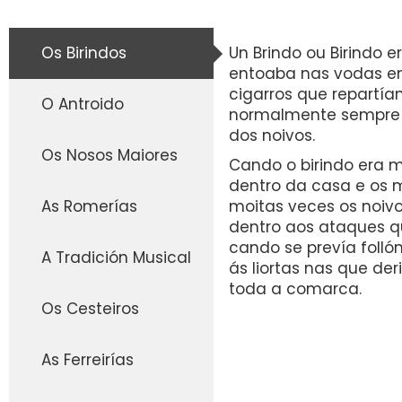
Os Birindos
Un Brindo ou Birindo 
entoaba nas vodas ent
cigarros que repartían
O Antroido
normalmente sempre ti
dos noivos.
Os Nosos Maiores
Cando o birindo era m
dentro da casa e os m
As Romerías
moitas veces os noiv
dentro aos ataques qu
cando se prevía foll
A Tradición Musical
ás liortas nas que de
toda a comarca.
Os Cesteiros
As Ferreirías