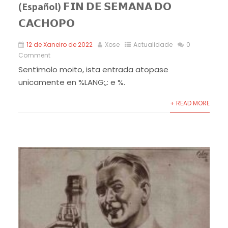
(Español) 𝗙𝗜𝗡 𝗗𝗘 𝗦𝗘𝗠𝗔𝗡𝗔 𝗗𝗢
𝗖𝗔𝗖𝗛𝗢𝗣𝗢
12 de Xaneiro de 2022
Xose
Actualidade
0
Comment
Sentímolo moito, ista entrada atopase
unicamente en %LANG;,: e %.
+ READ MORE